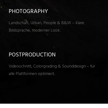
PHOTOGRAPHY
Landschaft, Urban, People & B&W – klare
Bildsprache, moderner Look.
POSTPRODUCTION
Videoschnitt, Colorgrading & Sounddesign – für
alle Plattformen optimiert.