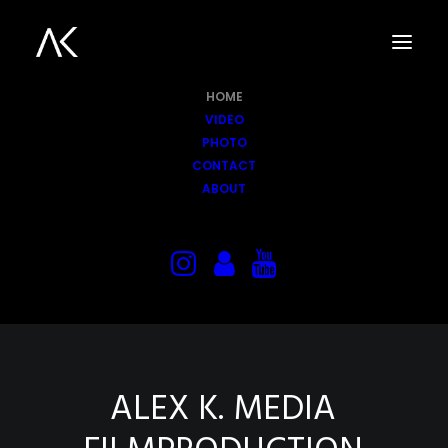
HOME
VIDEO
PHOTO
CONTACT
ABOUT
ALEX
K.
MEDIA
P
O
S
T
P
R
O
D
U
C
T
I
O
N